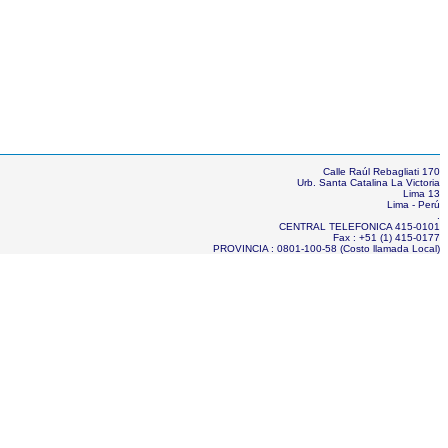
Calle Raúl Rebagliati 170
Urb. Santa Catalina La Victoria
Lima 13
Lima - Perú
.
CENTRAL TELEFONICA 415-0101
Fax : +51 (1) 415-0177
PROVINCIA : 0801-100-58 (Costo llamada Local)