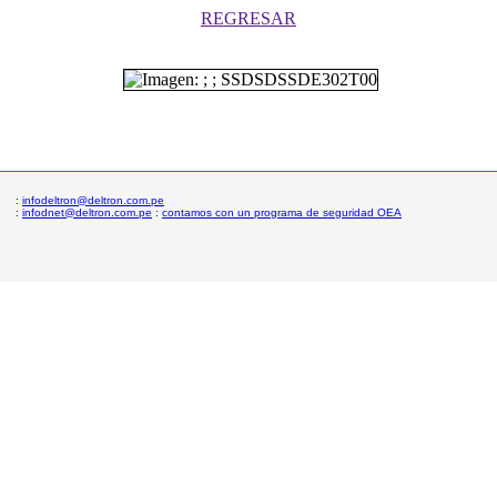
REGRESAR
:
infodeltron@deltron.com.pe
:
infodnet@deltron.com.pe
:
contamos con un programa de seguridad OEA