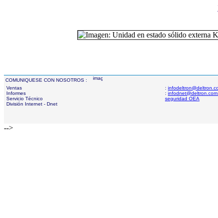
COMUNIQUESE CON NOSOTROS :
Ventas
:
infodeltron@deltron.
Informes
:
infodnet@deltron.com
Servicio Técnico
seguridad OEA
División Internet - Dnet
-->