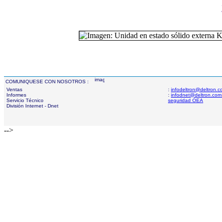
COMUNIQUESE CON NOSOTROS :
Ventas
:
infodeltron@deltron.
Informes
:
infodnet@deltron.com
Servicio Técnico
seguridad OEA
División Internet - Dnet
-->