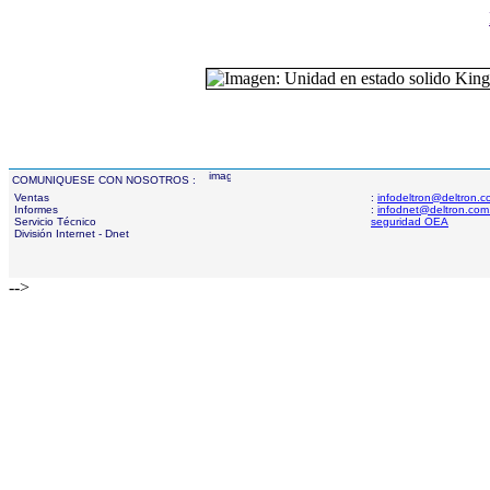
COMUNIQUESE CON NOSOTROS :
Ventas
:
infodeltron@deltron.
Informes
:
infodnet@deltron.com
Servicio Técnico
seguridad OEA
División Internet - Dnet
-->