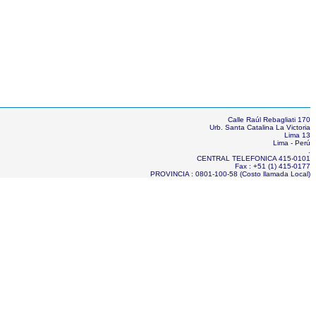
Calle Raúl Rebagliati 170
Urb. Santa Catalina La Victoria
Lima 13
Lima - Perú
.
CENTRAL TELEFONICA 415-0101
Fax : +51 (1) 415-0177
PROVINCIA : 0801-100-58 (Costo llamada Local)