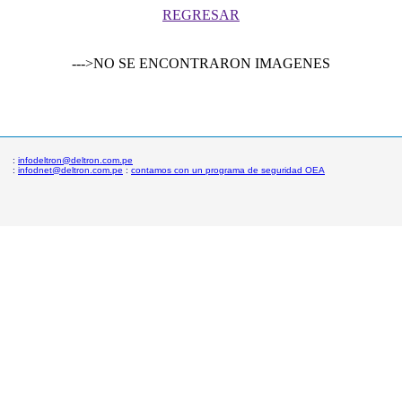
REGRESAR
--->NO SE ENCONTRARON IMAGENES
:
infodeltron@deltron.com.pe
:
infodnet@deltron.com.pe
:
contamos con un programa de seguridad OEA