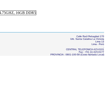
Calle Raúl Rebagliati 170
Urb. Santa Catalina La Victoria
Lima 13
Lima - Perú
.
CENTRAL TELEFONICA 415-0101
Fax : +51 (1) 415-0177
PROVINCIA : 0801-100-58 (Costo llamada Local)