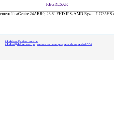
REGRESAR
:
infodeltron@deltron.com.pe
:
infodnet@deltron.com.pe
:
contamos con un programa de seguridad OEA