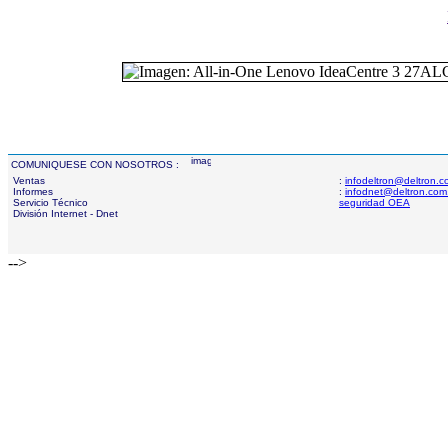
COMUNIQUESE CON NOSOTROS :
Ventas
:
infodeltron@deltron.
Informes
:
infodnet@deltron.com
Servicio Técnico
seguridad OEA
División Internet - Dnet
-->