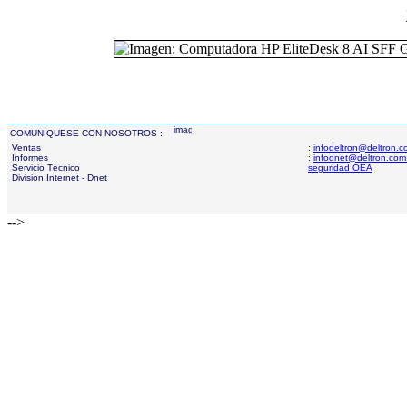
COMUNIQUESE CON NOSOTROS :
Ventas
:
infodeltron@deltron.
Informes
:
infodnet@deltron.com
Servicio Técnico
seguridad OEA
División Internet - Dnet
-->