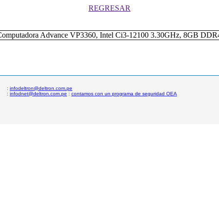
REGRESAR
:
infodeltron@deltron.com.pe
:
infodnet@deltron.com.pe
:
contamos con un programa de seguridad OEA