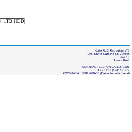
Calle Raúl Rebagliati 170
Urb. Santa Catalina La Victoria
Lima 13
Lima - Perú
.
CENTRAL TELEFONICA 415-0101
Fax : +51 (1) 415-0177
PROVINCIA : 0801-100-58 (Costo llamada Local)