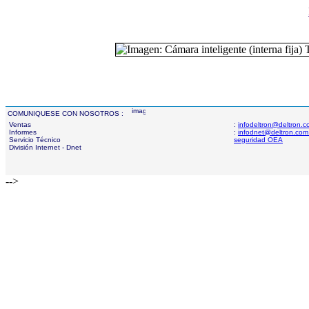
COMUNIQUESE CON NOSOTROS :
Ventas
:
infodeltron@deltron.
Informes
:
infodnet@deltron.com
Servicio Técnico
seguridad OEA
División Internet - Dnet
-->