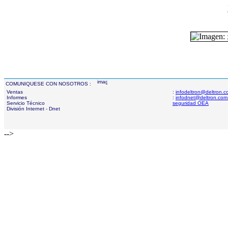
COMUNIQUESE CON NOSOTROS :
Ventas
:
infodeltron@deltron.
Informes
:
infodnet@deltron.com
Servicio Técnico
seguridad OEA
División Internet - Dnet
-->