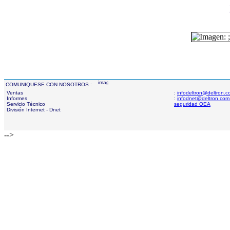
COMUNIQUESE CON NOSOTROS :
Ventas
:
infodeltron@deltron.
Informes
:
infodnet@deltron.com
Servicio Técnico
seguridad OEA
División Internet - Dnet
-->