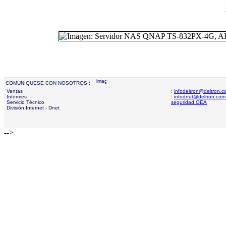
COMUNIQUESE CON NOSOTROS :
Ventas
:
infodeltron@deltron.
Informes
:
infodnet@deltron.com
Servicio Técnico
seguridad OEA
División Internet - Dnet
-->