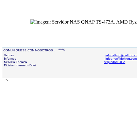
COMUNIQUESE CON NOSOTROS :
Ventas
:
infodeltron@deltron.
Informes
:
infodnet@deltron.com
Servicio Técnico
seguridad OEA
División Internet - Dnet
-->