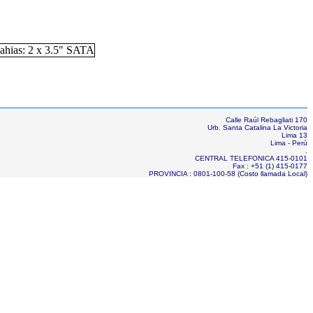
Calle Raúl Rebagliati 170
Urb. Santa Catalina La Victoria
Lima 13
Lima - Perú
.
CENTRAL TELEFONICA 415-0101
Fax : +51 (1) 415-0177
PROVINCIA : 0801-100-58 (Costo llamada Local)