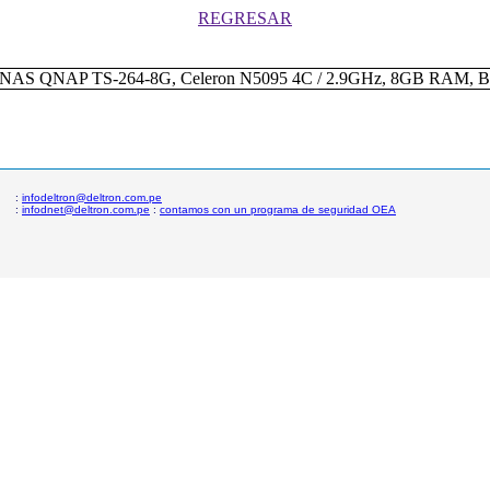
REGRESAR
:
infodeltron@deltron.com.pe
:
infodnet@deltron.com.pe
:
contamos con un programa de seguridad OEA