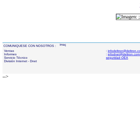
COMUNIQUESE CON NOSOTROS :
Ventas
:
infodeltron@deltron.
Informes
:
infodnet@deltron.com
Servicio Técnico
seguridad OEA
División Internet - Dnet
-->