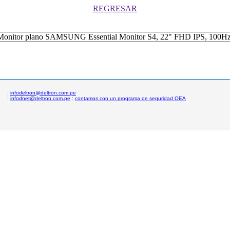
REGRESAR
:
infodeltron@deltron.com.pe
:
infodnet@deltron.com.pe
:
contamos con un programa de seguridad OEA