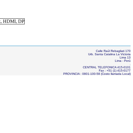
Calle Raúl Rebagliati 170
Urb. Santa Catalina La Victoria
Lima 13
Lima - Perú
.
CENTRAL TELEFONICA 415-0101
Fax : +51 (1) 415-0177
PROVINCIA : 0801-100-58 (Costo llamada Local)