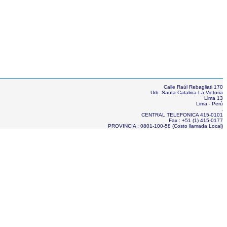
Calle Raúl Rebagliati 170
Urb. Santa Catalina La Victoria
Lima 13
Lima - Perú
.
CENTRAL TELEFONICA 415-0101
Fax : +51 (1) 415-0177
PROVINCIA : 0801-100-58 (Costo llamada Local)