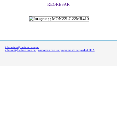
REGRESAR
:
infodeltron@deltron.com.pe
:
infodnet@deltron.com.pe
:
contamos con un programa de seguridad OEA