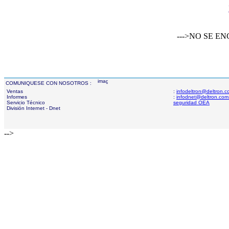
--->NO SE 
COMUNIQUESE CON NOSOTROS :
Ventas
:
infodeltron@deltron.
Informes
:
infodnet@deltron.com
Servicio Técnico
seguridad OEA
División Internet - Dnet
-->