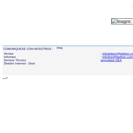
COMUNIQUESE CON NOSOTROS :
Ventas
:
infodeltron@deltron.
Informes
:
infodnet@deltron.com
Servicio Técnico
seguridad OEA
División Internet - Dnet
-->