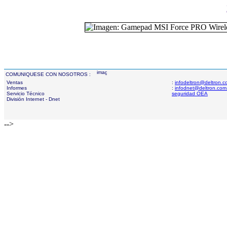
COMUNIQUESE CON NOSOTROS :
Ventas
:
infodeltron@deltron.
Informes
:
infodnet@deltron.com
Servicio Técnico
seguridad OEA
División Internet - Dnet
-->