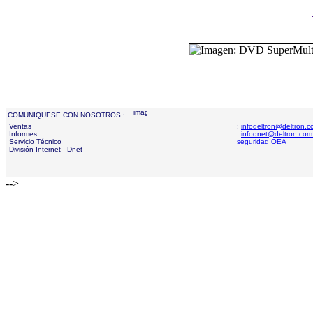
COMUNIQUESE CON NOSOTROS :
Ventas
:
infodeltron@deltron.
Informes
:
infodnet@deltron.com
Servicio Técnico
seguridad OEA
División Internet - Dnet
-->