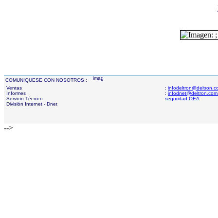
COMUNIQUESE CON NOSOTROS :
Ventas
:
infodeltron@deltron.
Informes
:
infodnet@deltron.com
Servicio Técnico
seguridad OEA
División Internet - Dnet
-->