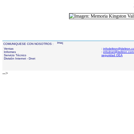
COMUNIQUESE CON NOSOTROS :
Ventas
:
infodeltron@deltron.
Informes
:
infodnet@deltron.com
Servicio Técnico
seguridad OEA
División Internet - Dnet
-->