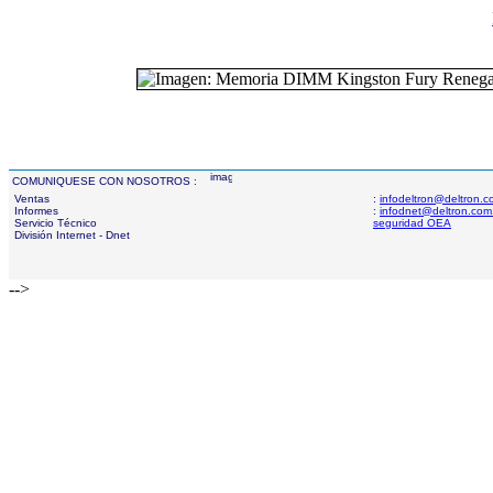
COMUNIQUESE CON NOSOTROS :
Ventas
:
infodeltron@deltron.
Informes
:
infodnet@deltron.com
Servicio Técnico
seguridad OEA
División Internet - Dnet
-->