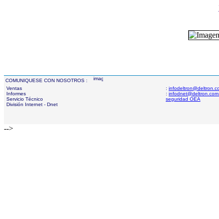
COMUNIQUESE CON NOSOTROS :
Ventas
:
infodeltron@deltron.
Informes
:
infodnet@deltron.com
Servicio Técnico
seguridad OEA
División Internet - Dnet
-->