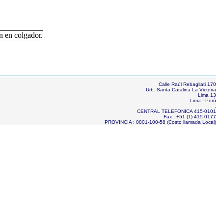
Calle Raúl Rebagliati 170
Urb. Santa Catalina La Victoria
Lima 13
Lima - Perú
.
CENTRAL TELEFONICA 415-0101
Fax : +51 (1) 415-0177
PROVINCIA : 0801-100-58 (Costo llamada Local)