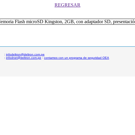
REGRESAR
:
infodeltron@deltron.com.pe
:
infodnet@deltron.com.pe
:
contamos con un programa de seguridad OEA