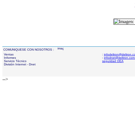
COMUNIQUESE CON NOSOTROS :
Ventas
:
infodeltron@deltron.
Informes
:
infodnet@deltron.com
Servicio Técnico
seguridad OEA
División Internet - Dnet
-->