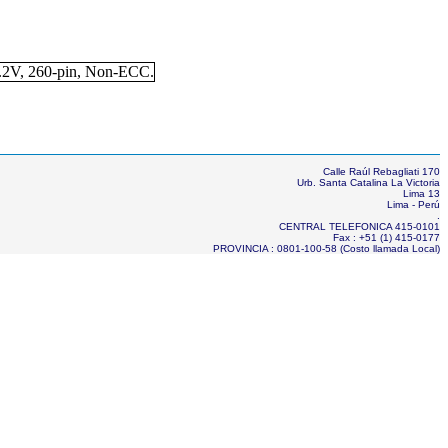
Calle Raúl Rebagliati 170
Urb. Santa Catalina La Victoria
Lima 13
Lima - Perú
.
CENTRAL TELEFONICA 415-0101
Fax : +51 (1) 415-0177
PROVINCIA : 0801-100-58 (Costo llamada Local)