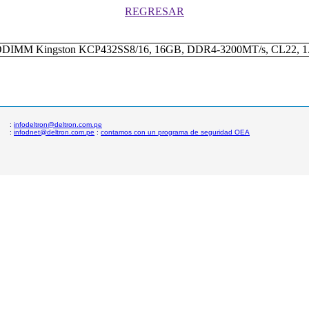
REGRESAR
:
infodeltron@deltron.com.pe
:
infodnet@deltron.com.pe
:
contamos con un programa de seguridad OEA