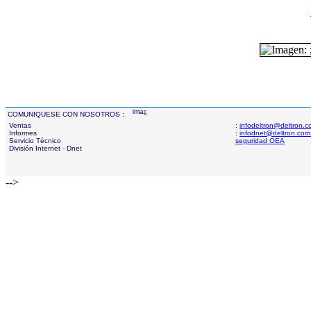
COMUNIQUESE CON NOSOTROS :
Ventas
:
infodeltron@deltron.
Informes
:
infodnet@deltron.com
Servicio Técnico
seguridad OEA
División Internet - Dnet
-->