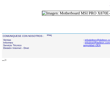
COMUNIQUESE CON NOSOTROS :
Ventas
:
infodeltron@deltron.
Informes
:
infodnet@deltron.com
Servicio Técnico
seguridad OEA
División Internet - Dnet
-->