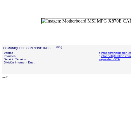
COMUNIQUESE CON NOSOTROS :
Ventas
:
infodeltron@deltron.
Informes
:
infodnet@deltron.com
Servicio Técnico
seguridad OEA
División Internet - Dnet
-->