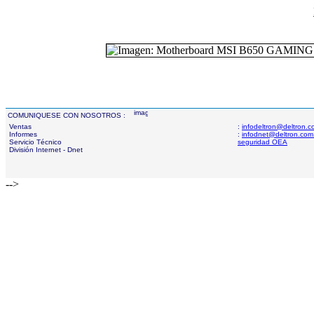
COMUNIQUESE CON NOSOTROS :
Ventas
:
infodeltron@deltron.
Informes
:
infodnet@deltron.com
Servicio Técnico
seguridad OEA
División Internet - Dnet
-->