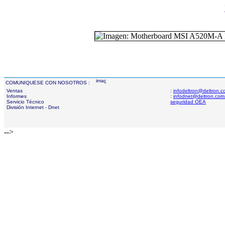
COMUNIQUESE CON NOSOTROS :
Ventas
:
infodeltron@deltron.
Informes
:
infodnet@deltron.com
Servicio Técnico
seguridad OEA
División Internet - Dnet
-->