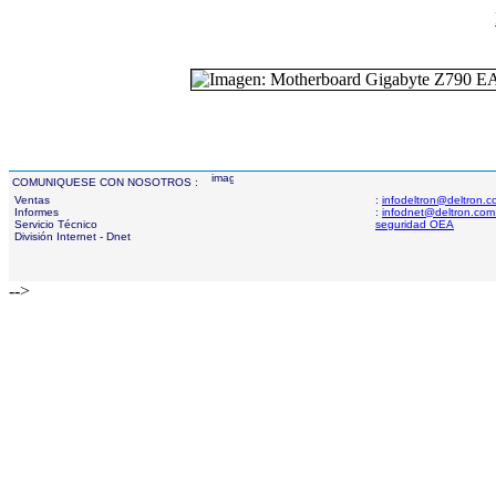
COMUNIQUESE CON NOSOTROS :
Ventas
:
infodeltron@deltron.
Informes
:
infodnet@deltron.com
Servicio Técnico
seguridad OEA
División Internet - Dnet
-->