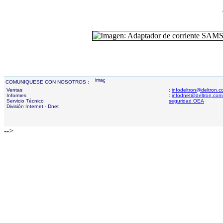
COMUNIQUESE CON NOSOTROS :
Ventas
:
infodeltron@deltron.
Informes
:
infodnet@deltron.com
Servicio Técnico
seguridad OEA
División Internet - Dnet
-->