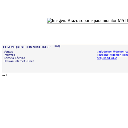
COMUNIQUESE CON NOSOTROS :
Ventas
:
infodeltron@deltron.
Informes
:
infodnet@deltron.com
Servicio Técnico
seguridad OEA
División Internet - Dnet
-->