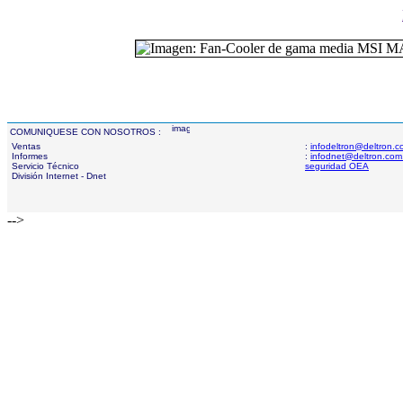
COMUNIQUESE CON NOSOTROS :
Ventas
:
infodeltron@deltron.
Informes
:
infodnet@deltron.com
Servicio Técnico
seguridad OEA
División Internet - Dnet
-->