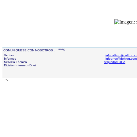
COMUNIQUESE CON NOSOTROS :
Ventas
:
infodeltron@deltron.
Informes
:
infodnet@deltron.com
Servicio Técnico
seguridad OEA
División Internet - Dnet
-->