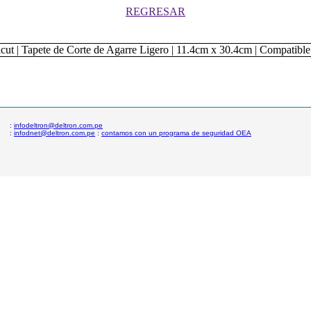
REGRESAR
:
infodeltron@deltron.com.pe
:
infodnet@deltron.com.pe
:
contamos con un programa de seguridad OEA