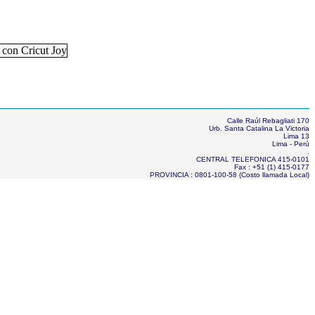
Calle Raúl Rebagliati 170
Urb. Santa Catalina La Victoria
Lima 13
Lima - Perú
.
CENTRAL TELEFONICA 415-0101
Fax : +51 (1) 415-0177
PROVINCIA : 0801-100-58 (Costo llamada Local)