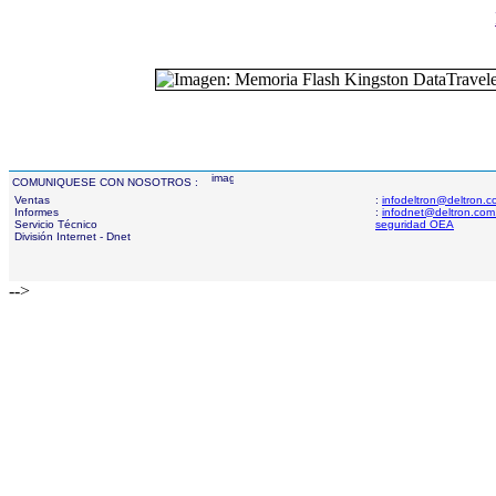
COMUNIQUESE CON NOSOTROS :
Ventas
:
infodeltron@deltron.
Informes
:
infodnet@deltron.com
Servicio Técnico
seguridad OEA
División Internet - Dnet
-->