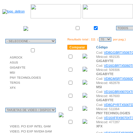
Almacén
TIPO
Stock
Activo
DE
USO
Resultado total : 111 (
por pag.)
Código
Mas vendidas
MARCAS
Cod:
VD8GGBRTX506T
Minicod: 481535
ASROCK
GIGABYTE
ASUS
Cod:
VD16GBRTX5060T
GIGABYTE
Minicod: 509306
MSI
GIGABYTE
PNY TECHNOLOGIES
Cod:
VD8GMSRTX5060
TEROS
Minicod: 482878
MSI
XFX
Cod:
VD16GBRX9070XT
Minicod: 467600
GIGABYTE
CLASIFICACIÓN
Cod:
VD8GPYRTX506T
Minicod: 511064
PNY TECHNOLOGIES
Cod:
VD16XFRX9070XT
SUB CLASIFICACIÓN
Minicod: 477287
XFX
VIDEO, PCI EXP INTEL GAM
VIDEO, PCI EXP NVIDIA GAM