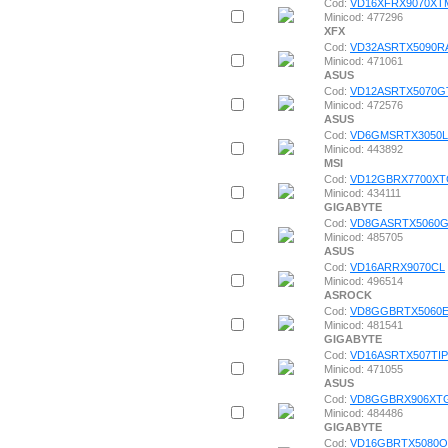
Cod:
VD16XFRX9070XT
Minicod: 477296
XFX
Cod:
VD32ASRTX5090R
Minicod: 471061
ASUS
Cod:
VD12ASRTX5070G
Minicod: 472576
ASUS
Cod:
VD6GMSRTX3050L
Minicod: 443892
MSI
Cod:
VD12GBRX7700XT
Minicod: 434111
GIGABYTE
Cod:
VD8GASRTX5060
Minicod: 485705
ASUS
Cod:
VD16ARRX9070CL
Minicod: 496514
ASROCK
Cod:
VD8GGBRTX5060
Minicod: 481541
GIGABYTE
Cod:
VD16ASRTX507TIP
Minicod: 471055
ASUS
Cod:
VD8GGBRX906XT
Minicod: 484486
GIGABYTE
Cod:
VD16GBRTX5080