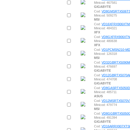
Minicod: 467581
GIGABYTE
Cod:
VD8GMSRTX506T
Minicod: 509275
MSI
Cod:
VD16XFRX906XTM
Minicod: 484321
XFX
Cod:
VD8GXFRX906XTN
Minicod: 480638
XFX
Cod:
VD1PCMSN210-MD
Minicod: 126318
MSI
Cod:
VD32GBRTX5090M
Minicod: 476697
GIGABYTE
Cod:
VD12GBRTX5070A
Minicod: 474708
GIGABYTE
Cod:
VD8GASRTX5050
Minicod: 485711
ASUS
Cod:
VD12MSRTX5070V
Minicod: 479774
MSI
Cod:
VD8GGBRTX5050
Minicod: 491394
GIGABYTE
Cod:
VD16ARRX907XTS