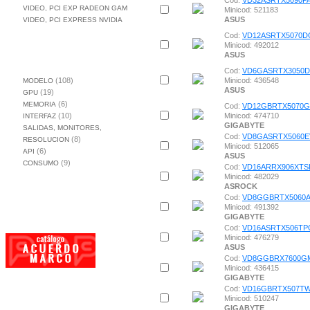
Cod:
VD32ASRTX5090P
VIDEO, PCI EXP RADEON GAM
Minicod: 521183
ASUS
VIDEO, PCI EXPRESS NVIDIA
Cod:
VD12ASRTX5070D
Minicod: 492012
ASUS
CARACTERISTICAS
Cod:
VD6GASRTX3050
(108)
Minicod: 436548
MODELO
ASUS
(19)
GPU
(6)
MEMORIA
Cod:
VD12GBRTX5070
(10)
Minicod: 474710
INTERFAZ
GIGABYTE
SALIDAS, MONITORES,
Cod:
VD8GASRTX5060E
(8)
RESOLUCION
Minicod: 512065
(6)
API
ASUS
(9)
CONSUMO
Cod:
VD16ARRX906XTS
Minicod: 482029
ASROCK
Cod:
VD8GGBRTX5060
Minicod: 491392
GIGABYTE
Cod:
VD16ASRTX506TP
Minicod: 476279
ASUS
Cod:
VD8GGBRX7600G
Minicod: 436415
GIGABYTE
Cod:
VD16GBRTX507T
Minicod: 510247
GIGABYTE