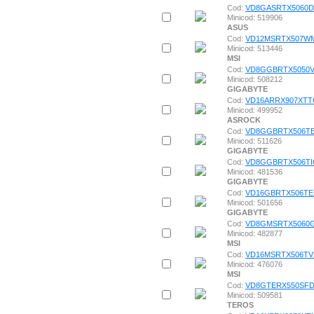
Cod:
VD8GASRTX5060
Minicod: 519906
ASUS
Cod:
VD12MSRTX507W
Minicod: 513446
MSI
Cod:
VD8GGBRTX5050V
Minicod: 508212
GIGABYTE
Cod:
VD16ARRX907XTT
Minicod: 499952
ASROCK
Cod:
VD8GGBRTX506T
Minicod: 511626
GIGABYTE
Cod:
VD8GGBRTX506TI
Minicod: 481536
GIGABYTE
Cod:
VD16GBRTX506TE
Minicod: 501656
GIGABYTE
Cod:
VD8GMSRTX5060
Minicod: 482877
MSI
Cod:
VD16MSRTX506TV
Minicod: 476076
MSI
Cod:
VD8GTERX550SFD
Minicod: 509581
TEROS