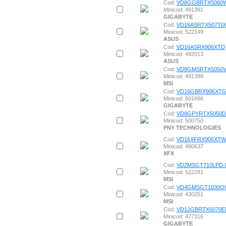
Cod:
VD8GGBRTX5060
Minicod: 491391
GIGABYTE
Cod:
VD16ASRTX507TIX
Minicod: 522149
ASUS
Cod:
VD16ASRX906XTD
Minicod: 492013
ASUS
Cod:
VD8GMSRTX5050V
Minicod: 491389
MSI
Cod:
VD16GBRX906XT
Minicod: 501666
GIGABYTE
Cod:
VD8GPYRTX5050D
Minicod: 500750
PNY TECHNOLOGIES
Cod:
VD16XFRX906XTW
Minicod: 480637
XFX
Cod:
VD2MSGT710LPD-
Minicod: 522281
MSI
Cod:
VD4GMSGT1030O
Minicod: 430251
MSI
Cod:
VD12GBRTX5070E
Minicod: 477316
GIGABYTE