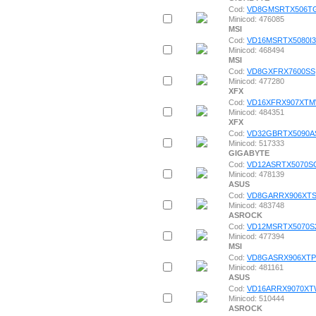
Cod:
VD8GMSRTX506T
Minicod: 476085
MSI
Cod:
VD16MSRTX5080I3
Minicod: 468494
MSI
Cod:
VD8GXFRX7600SS
Minicod: 477280
XFX
Cod:
VD16XFRX907XT
Minicod: 484351
XFX
Cod:
VD32GBRTX5090A
Minicod: 517333
GIGABYTE
Cod:
VD12ASRTX5070S
Minicod: 478139
ASUS
Cod:
VD8GARRX906XTS
Minicod: 483748
ASROCK
Cod:
VD12MSRTX5070S
Minicod: 477394
MSI
Cod:
VD8GASRX906XT
Minicod: 481161
ASUS
Cod:
VD16ARRX9070XT
Minicod: 510444
ASROCK