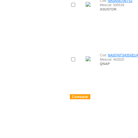
Cod:
NASAS6706TV2
Minicod: 506539
ASUSTOR
Cod:
NASQNTS435XEU
Minicod: 463020
QNAP