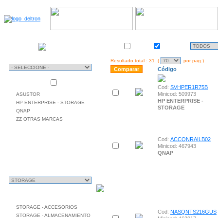
Almacén
TIPO
Stock
Activo
DE
USO
Resultado total : 31 (
por pag.)
Código
Mas vendidas
MARCAS
Cod:
SVHPER1R75B
Minicod: 509973
ASUSTOR
HP ENTERPRISE -
HP ENTERPRISE - STORAGE
STORAGE
QNAP
ZZ OTRAS MARCAS
Cod:
ACCQNRAILB02
Minicod: 467943
QNAP
CLASIFICACIÓN
SUB CLASIFICACIÓN
STORAGE - ACCESORIOS
Cod:
NASQNTS216GUS
STORAGE - ALMACENAMIENTO