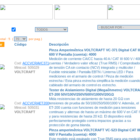
Almacén
Activo
otal : 5 (
por pag.)
Código
Descripción
Pinza Amperimétrica VOLTCRAFT VC-371 Digital CAT II
600 V Pantalla (cuenta): 4000
Medición de corriente CA/CC hasta 40 A / CAT III 600 V / 40
Cod:
ACCVCRAVC371
cuentas / Verdadero valor eficaz (True RMS) / Comprobado
Minicod: 505029
de tensión CA sin contacto (NCV) integrado y multicolor /
VOLTCRAFT
Fusible reiniciable / Pantalla EBTN / Linterna LED / Para
mediciones en el armario de control / Pinza de medición
estrecha / Esta pinza estrecha simplifica la medición cuando
cableado del armario de control es estrecho.
Tester de Aislamiento Digital (Megaóhmetro) VOLTCR
ET-200 50V/100V/250V/500V/1000V/20GΩ
Mida resistencias de aislamiento de hasta 20 GΩ con
Cod:
ACCVCRAET200
tensiones de prueba de 50/100/250/500/1000 V. Además, el
Minicod: 505031
ET-200 cuenta con funciones de medición para tensiones
VOLTCRAFT
continuas y alternas de hasta un máximo de 600 V en CAT 
y para resistencias de hasta 20 kΩ. El dispositivo está
perfectamente protegido contra impactos gracias a su
protección de goma blanda.
Pinza amperimétrica VOLTCRAFT VC-523 Digital CAT III
600 V Pantalla (cuenta): 4000
Este modelo está equipado con True RMS para una medici