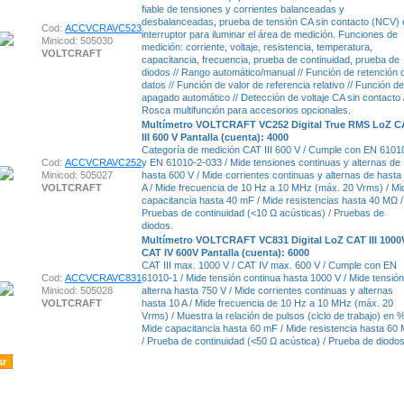
fiable de tensiones y corrientes balanceadas y
desbalanceadas, prueba de tensión CA sin contacto (NCV) 
Cod:
ACCVCRAVC523
interruptor para iluminar el área de medición. Funciones de
Minicod: 505030
medición: corriente, voltaje, resistencia, temperatura,
VOLTCRAFT
capacitancia, frecuencia, prueba de continuidad, prueba de
diodos // Rango automático/manual // Función de retención 
datos // Función de valor de referencia relativo // Función de
apagado automático // Detección de voltaje CA sin contacto 
Rosca multifunción para accesorios opcionales.
Multímetro VOLTCRAFT VC252 Digital True RMS LoZ C
III 600 V Pantalla (cuenta): 4000
Categoría de medición CAT III 600 V / Cumple con EN 6101
Cod:
ACCVCRAVC252
y EN 61010-2-033 / Mide tensiones continuas y alternas de
Minicod: 505027
hasta 600 V / Mide corrientes continuas y alternas de hasta
VOLTCRAFT
A / Mide frecuencia de 10 Hz a 10 MHz (máx. 20 Vrms) / Mi
capacitancia hasta 40 mF / Mide resistencias hasta 40 MΩ /
Pruebas de continuidad (<10 Ω acústicas) / Pruebas de
diodos.
Multímetro VOLTCRAFT VC831 Digital LoZ CAT III 1000
CAT IV 600V Pantalla (cuenta): 6000
CAT III max. 1000 V / CAT IV max. 600 V / Cumple con EN
Cod:
ACCVCRAVC831
61010-1 / Mide tensión continua hasta 1000 V / Mide tensión
Minicod: 505028
alterna hasta 750 V / Mide corrientes continuas y alternas
VOLTCRAFT
hasta 10 A / Mide frecuencia de 10 Hz a 10 MHz (máx. 20
Vrms) / Muestra la relación de pulsos (ciclo de trabajo) en %
Mide capacitancia hasta 60 mF / Mide resistencia hasta 60
/ Prueba de continuidad (<50 Ω acústica) / Prueba de diodos