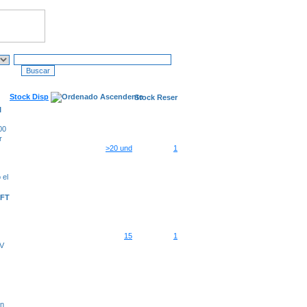
Stock Disp
Stock Reser
I
00
r
>20 und
1
 el
AFT
15
1
IV
ón