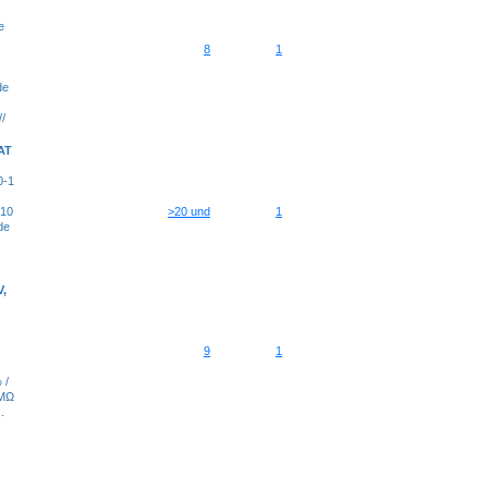
e
8
1
de
//
AT
0-1
 10
>20 und
1
de
V,
9
1
 /
 MΩ
.