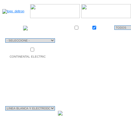
Almacén
TIPO
Stock
Activo
DE
USO
Mas vendidas
MARCAS
CONTINENTAL ELECTRIC
CLASIFICACIÓN
SUB CLASIFICACIÓN