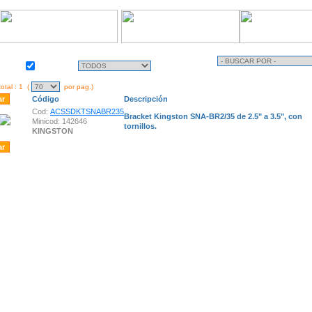
Almacén
Activo
otal : 1 (
por pag.)
Código
Descripción
Cod:
ACSSDKTSNABR235
Bracket Kingston SNA-BR2/35 de 2.5" a 3.5", con
Minicod: 142646
tornillos.
KINGSTON