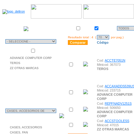
Almacén
TIPO
Stock
Activo
DE
USO
Resultado total : 4 (
por pag.)
Código
Mas vendidas
MARCAS
ADVANCE COMPUTER CORP
Cod:
ACCTE7051N
TEROS
Minicod: 367073
ZZ OTRAS MARCAS
TEROS
Cod:
ACCAXADDS539U
Minicod: 233715
ADVANCE COMPUTER
CORP
Cod:
REPFNADV1251S
CLASIFICACIÓN
Minicod: 506650
ADVANCE COMPUTER
CORP
SUB CLASIFICACIÓN
Cod:
ACCSTOOLESS
Minicod: 47015
CASES, ACCESORIOS
ZZ OTRAS MARCAS
CASES, FAN