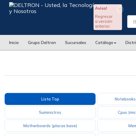
Aviso!
×
Regresar
a versión
anterior.
Inicio
Grupo Deltron
Sucursales
Catálogo
Distr
Lista Top
Notebooks 
Suministros
Cpus (mi
Motherboards (placas base)
Mem