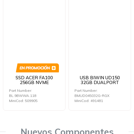
SSD ACER FA100
USB BIWIN UD150
256GB NVME
32GB DUALPORT
Part Number:
Part Number:
BL.9BWWA.118
BMUD045032G-RGX
MiniCod: 509905
MiniCod: 491481
Nuevos Componentes