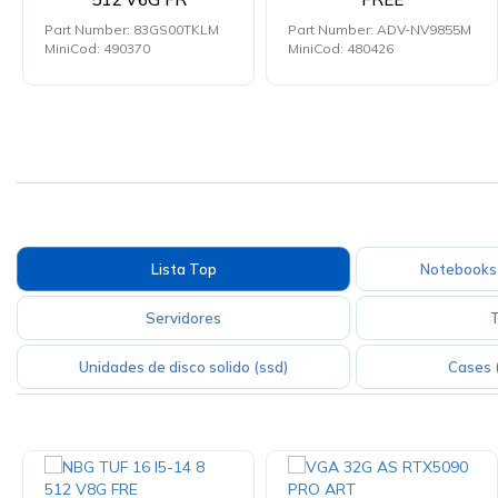
Part Number: 83GS00TKLM
Part Number: ADV-NV9855M
MiniCod: 490370
MiniCod: 480426
Lista Top
Notebooks 
Servidores
Unidades de disco solido (ssd)
Cases (