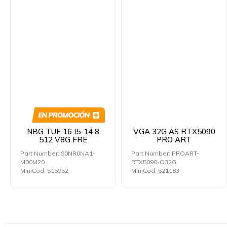
NBG TUF 16 I5-14 8
VGA 32G AS RTX5090
512 V8G FRE
PRO ART
Part Number: 90NR0NA1-
Part Number: PROART-
M00M20
RTX5090-O32G
MiniCod: 515952
MiniCod: 521183