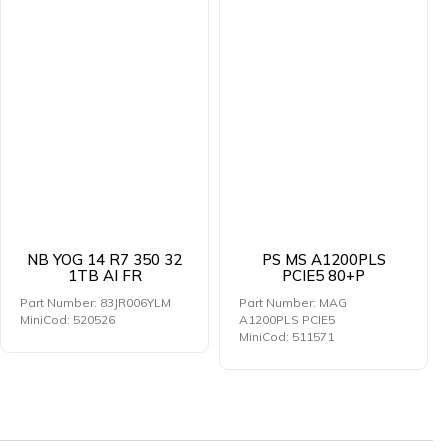
NB YOG 14 R7 350 32
PS MS A1200PLS
1TB AI FR
PCIE5 80+P
Part Number: 83JR006YLM
Part Number: MAG
MiniCod: 520526
A1200PLS PCIE5
MiniCod: 511571