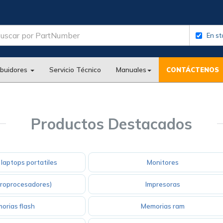
En st
ibuidores
Servicio Técnico
Manuales
CONTÁCTENOS
Productos Destacados
laptops portatiles
Monitores
croprocesadores)
Impresoras
orias flash
Memorias ram