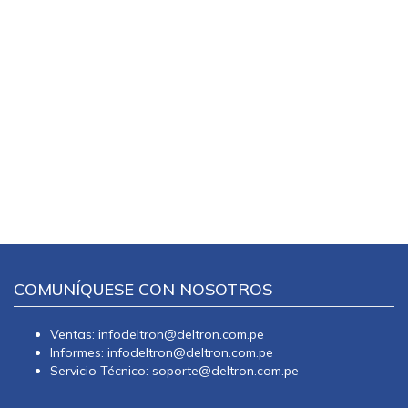
COMUNÍQUESE CON NOSOTROS
Ventas: infodeltron@deltron.com.pe
Informes: infodeltron@deltron.com.pe
Servicio Técnico: soporte@deltron.com.pe